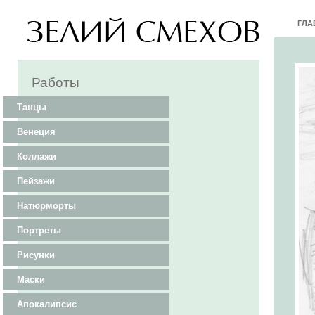
ГЛА
Работы
Танцы
Венеция
Коллажи
Пейзажи
Натюрморты
Портреты
Рисунки
Маски
Апокалипсис