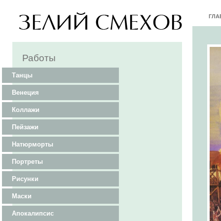
ГЛА
Работы
Танцы
Венеция
Коллажи
Пейзажи
Натюрморты
Портреты
Рисунки
Маски
Апокалипсис